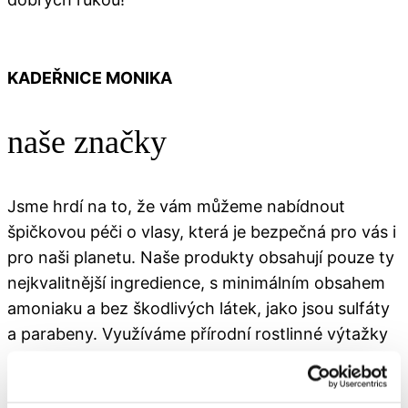
KADEŘNICE MONIKA
naše značky
Jsme hrdí na to, že vám můžeme nabídnout
špičkovou péči o vlasy, která je bezpečná pro vás i
pro naši planetu. Naše produkty obsahují pouze ty
nejkvalitnější ingredience, s minimálním obsahem
amoniaku a bez škodlivých látek, jako jsou sulfáty
a parabeny. Využíváme přírodní rostlinné výtažky
a extrakty, aby vaše vlasy byly zdravé, lesklé a
plné života. A navíc, všechny naše obaly jsou plně