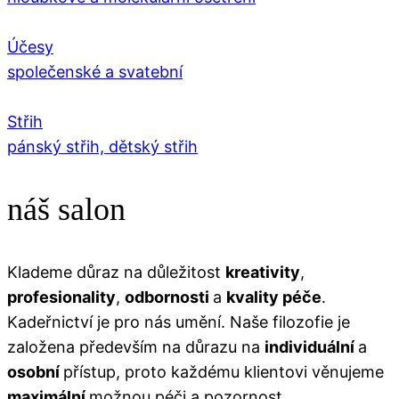
Účesy
společenské a svatební
Střih
pánský střih, dětský střih
náš salon
Klademe důraz na důležitost
kreativity
,
profesionality
,
odbornosti
a
kvality péče
.
Kadeřnictví je pro nás umění. Naše filozofie je
založena především na důrazu na
individuální
a
osobní
přístup, proto každému klientovi věnujeme
maximální
možnou péči a pozornost.