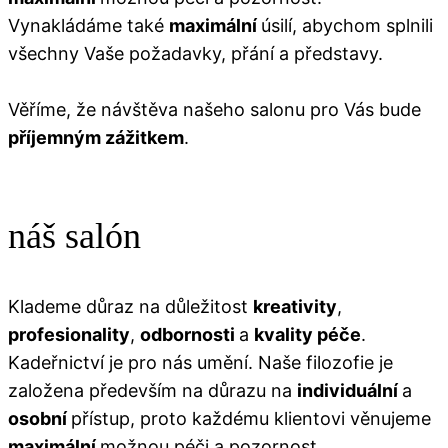
Vynakládáme také
maximální
úsilí, abychom splnili
všechny Vaše požadavky, přání a představy.
Věříme, že návštěva našeho salonu pro Vás bude
příjemným zážitkem
.
náš salón
Klademe důraz na důležitost
kreativity
,
profesionality
,
odbornosti
a
kvality péče
.
Kadeřnictví je pro nás umění. Naše filozofie je
založena především na důrazu na
individuální
a
osobní
přístup, proto každému klientovi věnujeme
maximální
možnou péči a pozornost.