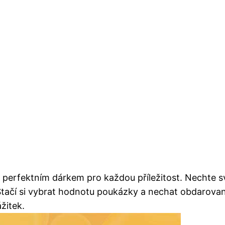
rfektním dárkem pro každou příležitost. Nechte své b
ačí si vybrat hodnotu poukázky a nechat obdarovanéh
žitek.