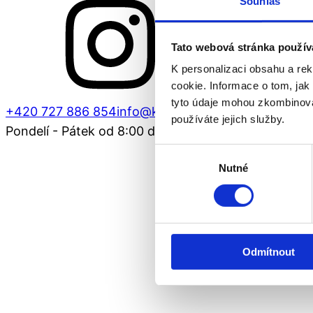
Souhlas
Tato webová stránka použív
K personalizaci obsahu a re
cookie. Informace o tom, jak
tyto údaje mohou zkombinovat
+420 727 886 854
info@kadernictviaffinage.cz
používáte jejich služby.
Pondelí - Pátek od 8:00 do 19:00
Výběr
Nutné
souhlasu
Odmítnout