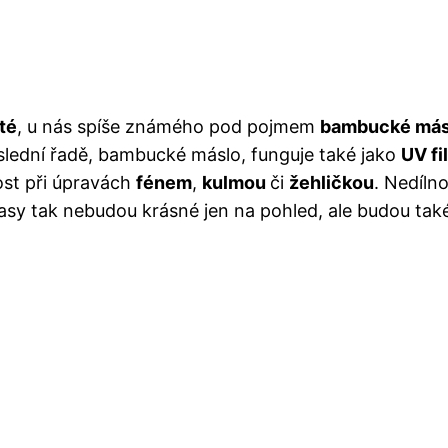
té
, u nás spíše známého pod pojmem
bambucké más
slední řadě, bambucké máslo, funguje také jako
UV fil
ost při úpravách
fénem
,
kulmou
či
žehličkou
. Nedíln
lasy tak nebudou krásné jen na pohled, ale budou ta