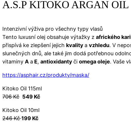
A.S.P KITOKO ARGAN OIL
Intenzivní výživa pro všechny typy vlasů
Tento luxusní olej obsahuje výtažky z
afrického kari
přispívá ke zlepšení jejich
kvality
a
vzhledu
. V nepo
slunečných dnů, ale také jim dodá potřebnou odoln
vitaminy
A
a
E
,
antioxidanty
či
omega oleje
. Vaše v
https://asphair.cz/produkty/maska/
Kitoko Oil 115ml
706 Kč
549 Kč
Kitoko Oil 10ml
246 Kč
199 Kč